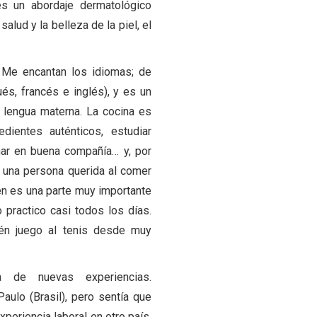
es un abordaje dermatológico
alud y la belleza de la piel, el
 Me encantan los idiomas; de
ués, francés e inglés), y es un
 lengua materna. La cocina es
dientes auténticos, estudiar
nar en buena compañía… y, por
e una persona querida al comer
én es una parte muy importante
o practico casi todos los días.
ién juego al tenis desde muy
de nuevas experiencias.
ulo (Brasil), pero sentía que
periencia laboral en otro país,