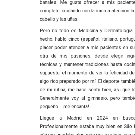
banales. Me gusta ofrecer a mis pacient
completo, cuidando con la misma atención la s
cabello y las uñas.
Pero no todo es Medicina y Dermatología.
hecho, hablo cinco (español, italiano, portug
placer poder atender a mis pacientes en su
otra de mis pasiones: desde elegir ingre
técnicas y mantener tradiciones hasta coci
supuesto, el momento de ver la felicidad d
algo rico preparado por mí. El deporte tambi
de mi rutina, me hace sentir bien, así que l
Generalmente voy al gimnasio, pero tamb
pequeño… ¡me encanta!
Llegué a Madrid en 2024 en busca 
Profesionalmente estaba muy bien en São Pa
aún me quedaba algo más por explorar: una ex