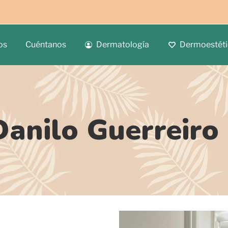
os
Cuéntanos
Dermatología
Dermoestéti
Danilo Guerreiro