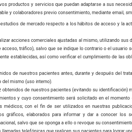
vos productos y servicios que puedan adaptarse a sus necesid
sable y colaboradores previo consentimiento, mediante email, sm
estudios de mercado respecto a los hábitos de acceso y la acti
realizar acciones comerciales ajustadas al mismo, utilizando sus
 acceso, tráfico), salvo que se indique lo contrario o el usuari
nte establecidas, así como verificar el cumplimiento de las obl
dos de nuestros pacientes antes, durante y después del trata
o del mismo (uso interno).
 obtenidos de nuestros pacientes (evitando su identificación) 
tamientos y cuyo consentimiento será solicitado en el momento
s médicos; con el fin de ser utilizados en nuestras publicac
os gráficos, elaborados para informar y dar a conocer los s
ernacional, salvo que se oponga a ello o revoque su consentimient
 llamadas telefónicas que realicen sus pacientes para lograr una