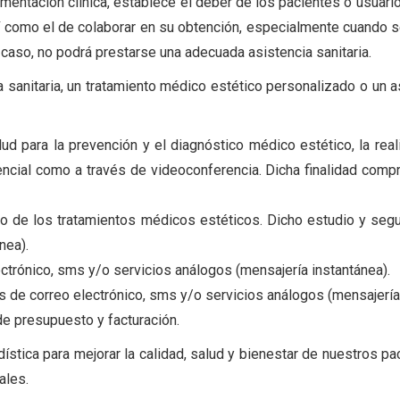
entación clínica, establece el deber de los pacientes o usuarios
í como el de colaborar en su obtención, especialmente cuando 
o caso, no podrá prestarse una adecuada asistencia sanitaria.
cia sanitaria, un tratamiento médico estético personalizado o u
lud para la prevención y el diagnóstico médico estético, la rea
encial como a través de videoconferencia. Dicha finalidad compre
to de los tratamientos médicos estéticos. Dicho estudio y seg
nea).
ectrónico, sms y/o servicios análogos (mensajería instantánea).
s de correo electrónico, sms y/o servicios análogos (mensajería
de presupuesto y facturación.
adística para mejorar la calidad, salud y bienestar de nuestros 
ales.