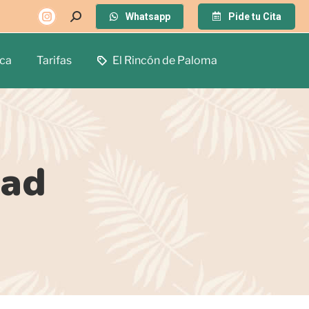
Whatsapp
Pide tu Cita
ca
Tarifas
El Rincón de Paloma
dad