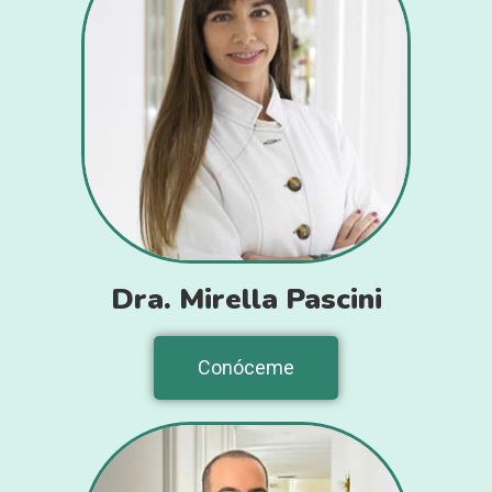
Dra. Mirella Pascini
Conóceme