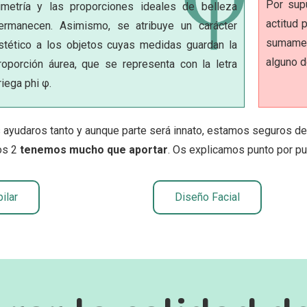
Por supu
imetría y las proporciones ideales de belleza
actitud 
ermanecen. Asimismo, se atribuye un carácter
sumamen
stético a los objetos cuyas medidas guardan la
alguno 
roporción áurea, que se representa con la letra
riega phi φ.
ayudaros tanto y aunque parte será innato, estamos seguros de 
os 2
tenemos mucho que aportar
. Os explicamos punto por pu
ilar
Diseño Facial