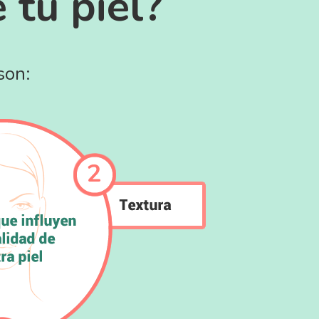
 tu piel?
son: