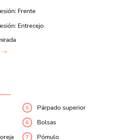
esión: Frente
esión: Entrecejo
mirada
Párpado superior
Bolsas
oreja
Pómulo