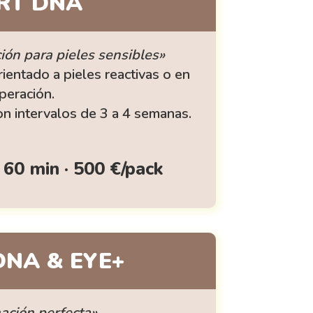
RT DNA
ión para pieles sensibles»
rientado a pieles reactivas o en
peración.
on intervalos de 3 a 4 semanas.
 60 min · 500 €/pack
NA & EYE+
ación perfecta»