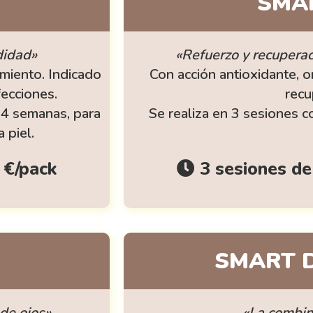
SMA
didad»
«Refuerzo y recuperac
imiento. Indicado
Con acción antioxidante, o
fecciones.
recu
a 4 semanas, para
Se realiza en 3 sesiones c
 piel.
 €/pack
3 sesiones de
SMART D
de ojos»
«La combin