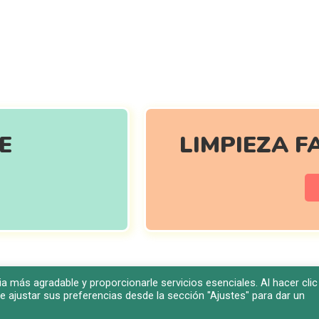
AS OTRAS DOS LÍNEAS DE
E
LIMPIEZA F
a más agradable y proporcionarle servicios esenciales. Al hacer clic
e ajustar sus preferencias desde la sección "Ajustes" para dar un
26 – Clínica Kalosia. |
Política de Citas
|
Política de Privacidad
|
Política 