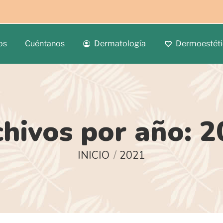
os
Cuéntanos
Dermatología
Dermoestéti
chivos por año:
2
Estás aquí:
INICIO
2021