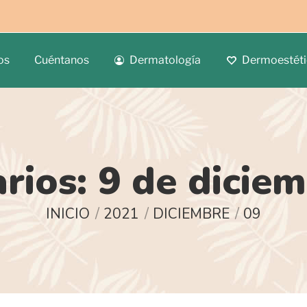
os
Cuéntanos
Dermatología
Dermoestéti
arios:
9 de dicie
Estás aquí:
INICIO
2021
DICIEMBRE
09