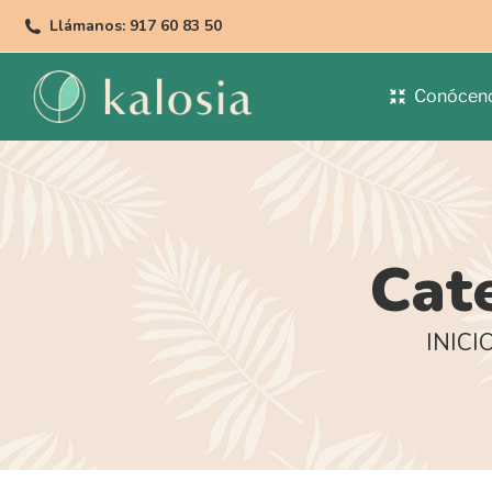
Llámanos: 917 60 83 50
Conócen
Cat
Estás aq
INICI