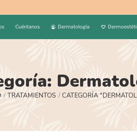
os
Cuéntanos
Dermatología
Dermoestéti
egoría:
Dermatol
uí:
O
TRATAMIENTOS
CATEGORÍA "DERMATOL