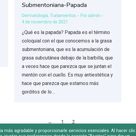
Submentoniana-Papada
Dermatología
,
Tratamientos
Por
admin
4 de noviembre de 2021
¿Qué es la papada? Papada es el término
coloquial con el que conocemos a la grasa
submentoniana, que es la acumulación de
grasa subcutánea debajo de la barbilla, que
a veces hace que parezca que se juntan el
mentón con el cuello. Es muy antiestética y
hace que parezca que estamos más
gorditos de lo…
←
1
2
a más agradable y proporcionarle servicios esenciales. Al hacer clic